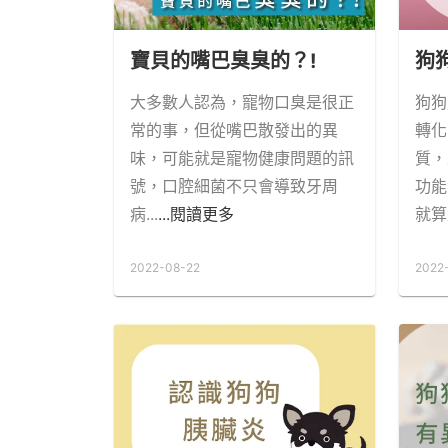
寶貝的嘴巴臭臭的？!
狗
大多數人認為，寵物口臭是很正
狗狗
常的事，但從嘴巴散發出的異
轉化
味，可能就是寵物健康問題的訊
質，
號，口腔細菌不只會導致牙周
功能
病...
...閱讀更多
就算
2022-08-22
2022