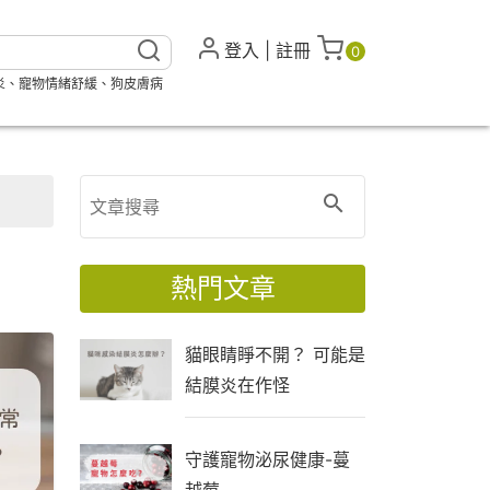
登入
|
註冊
0
炎
、
寵物情緒舒緩
、
狗皮膚病
熱門文章
貓眼睛睜不開？ 可能是
結膜炎在作怪
守護寵物泌尿健康-蔓
越莓