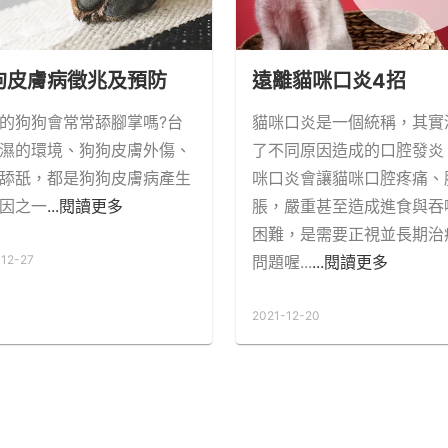
狗皮膚病徵兆及預防
遠離貓咪口炎4招
的狗狗會常常舔腳掌嗎?台
貓咪口炎是一個統稱，其實
濕的環境、狗狗皮膚外傷、
了不同原因造成的口腔發炎
舔舐，都是狗狗皮膚病產生
咪口炎會讓貓咪口腔疼痛、
因之一
...閱讀更多
脹，嚴重甚至造成進食與吞
困難，是需要正視並長期治
-12-27
問題喔...
...閱讀更多
2021-12-20