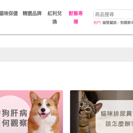
貓咪保健
精選品牌
紅利兌
獸醫專
換
欄
熱門:
貓腎臟病
、
狗關節