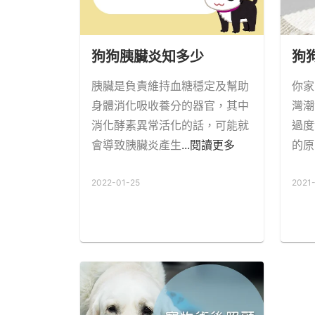
狗狗胰臟炎知多少
狗
胰臟是負責維持血糖穩定及幫助
你家
身體消化吸收養分的器官，其中
灣潮
消化酵素異常活化的話，可能就
過度
會導致胰臟炎產生
...閱讀更多
的原
2022-01-25
2021