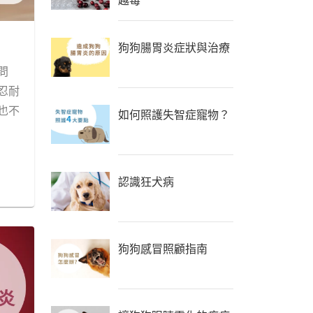
狗狗腸胃炎症狀與治療
問
忍耐
也不
如何照護失智症寵物？
認識狂犬病
狗狗感冒照顧指南