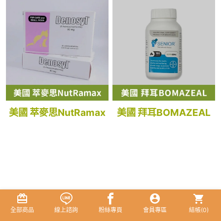
美國 萃麥思NutRamax
美國 拜耳BOMAZEAL
全部商品
線上諮詢
粉絲專頁
會員專區
結帳(
0
)