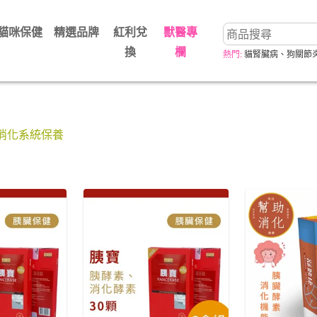
貓咪保健
精選品牌
紅利兌
獸醫專
換
欄
熱門:
貓腎臟病
、
狗關節
消化系統保養