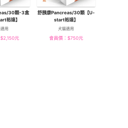
eas/30顆-3盒
舒胰康Pancreas/30顆【U-
tart裕達】
start裕達】
貓適用
犬貓適用
：
$
2,150
元
會員價：
$
750
元