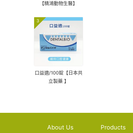
【精鴻動物生醫】
3
口益適/100錠【日本共
立製藥 】
About Us
Products