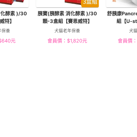
化酵素 )/30
胰寶(胰酵素 消化酵素 )/30
舒胰康Pancr
威特】
顆-3盒組【賽恩威特】
組【U-s
年保養
犬貓老年保養
犬
$
640
元
會員價：
$
1,820
元
會員價