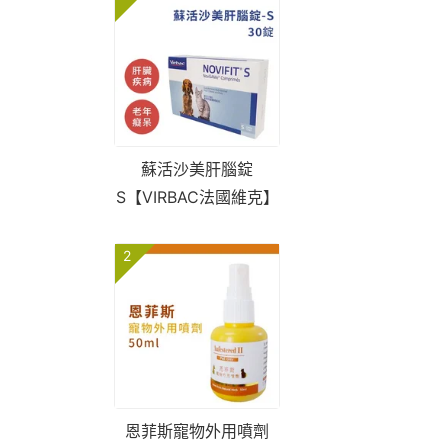
蘇活沙美肝腦錠
S【VIRBAC法國維克】
2
恩菲斯寵物外用噴劑