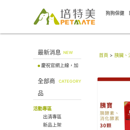
狗狗保健
最新消息
NEW
首頁
>
胰臟、
慶祝官網上線，加
入會員立即送100元
全部商
折價券! 馬上註冊會
CATEGORY
員
品
活動專區
出清專區
新品上架