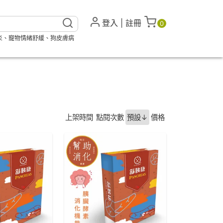
登入
|
註冊
0
炎
、
寵物情緒舒緩
、
狗皮膚病
上架時間
點閱次數
預設↓
價格