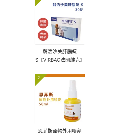
蘇活沙美肝腦錠
S【VIRBAC法國維克】
2
恩菲斯寵物外用噴劑