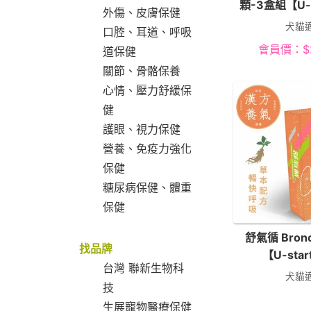
顆-3盒組【U-
外傷、皮膚保健
犬貓
口腔、耳道、呼吸
會員價：
$
道保健
關節、骨骼保養
心情、壓力舒緩保
健
護眼、視力保健
營養、免疫力強化
保健
糖尿病保健、體重
保健
舒氣循 Bron
找品牌
【U-sta
台灣 聯新生物科
犬貓
技
生展寵物醫療保健