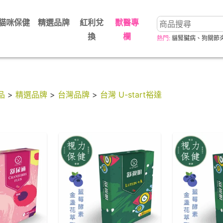
貓咪保健
精選品牌
紅利兌
獸醫專
換
欄
熱門:
貓腎臟病
、
狗關節
品
>
精選品牌
>
台灣品牌
>
台灣 U-start裕達