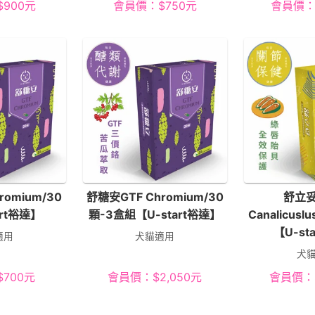
$
900
元
會員價：
$
750
元
會員價
romium/30
舒糖安GTF Chromium/30
舒立妥
art裕達】
顆-3盒組【U-start裕達】
Canalicus
【U-st
適用
犬貓適用
犬
$
700
元
會員價：
$
2,050
元
會員價：