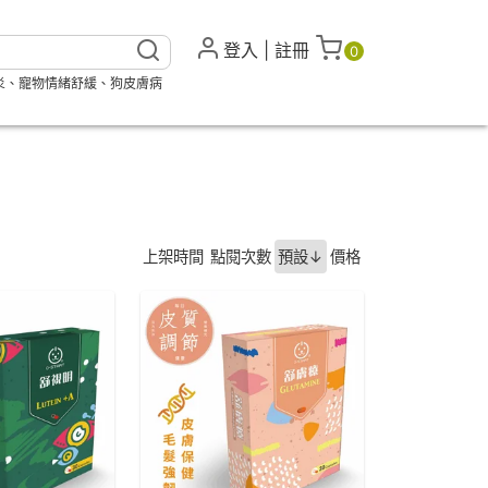
登入
|
註冊
0
炎
、
寵物情緒舒緩
、
狗皮膚病
上架時間
點閱次數
預設↓
價格