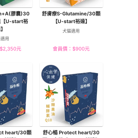
n+A(膠囊)30
舒膚療S-Glutamine/30顆
【U-start裕
【U-start裕達】
達】
犬貓適用
貓適用
$
2,350
元
會員價：
$
900
元
t heart/30顆
舒心暢 Protect heart/30