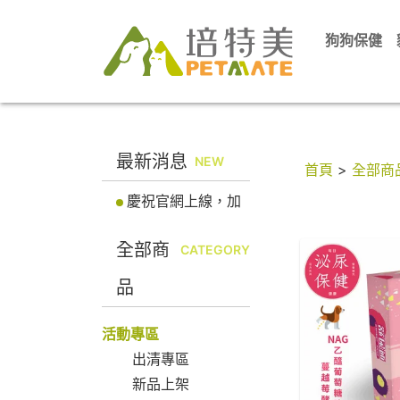
狗狗保健
最新消息
NEW
首頁
>
全部商
慶祝官網上線，加
入會員立即送100元
全部商
折價券! 馬上註冊會
CATEGORY
員
品
活動專區
出清專區
新品上架