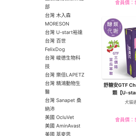
會員價：
部
台灣 木入森
MORESON
台灣 U-start裕達
台灣 百世
FelixDog
台灣 峻德生物科
技
台灣 樂倍LAPETZ
台灣 精鴻動物生
舒糖安GTF Ch
醫
顆【U-st
台灣 Sanapet 桑
犬貓
納沛
美國 OcluVet
會員價：
美國 AminAvast
美國 萃麥思