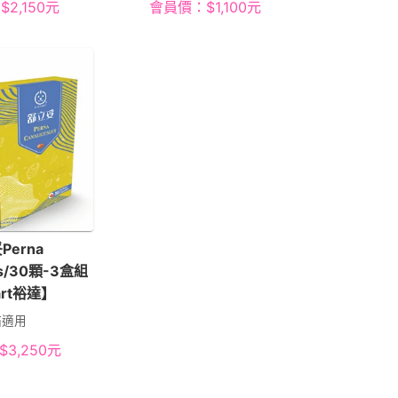
：
$
2,150
元
會員價：
$
1,100
元
Perna
lus/30顆-3盒組
art裕達】
貓適用
$
3,250
元