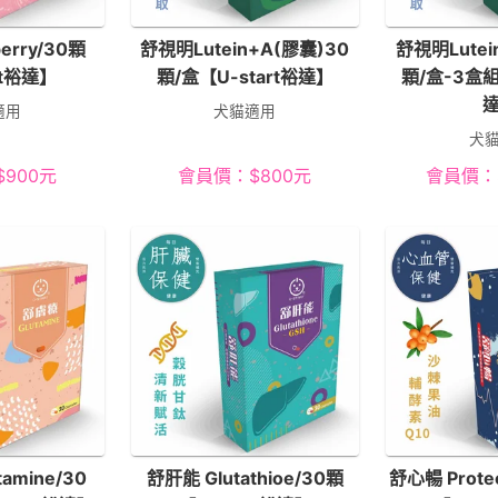
erry/30顆
舒視明Lutein+A(膠囊)30
舒視明Lutei
rt裕達】
顆/盒【U-start裕達】
顆/盒-3盒組
適用
犬貓適用
犬
$
900
元
會員價：
$
800
元
會員價：
amine/30
舒肝能 Glutathioe/30顆
舒心暢 Protec