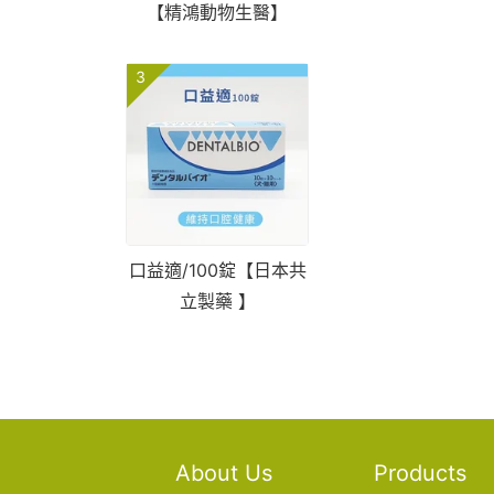
【精鴻動物生醫】
3
口益適/100錠【日本共
立製藥 】
About Us
Products