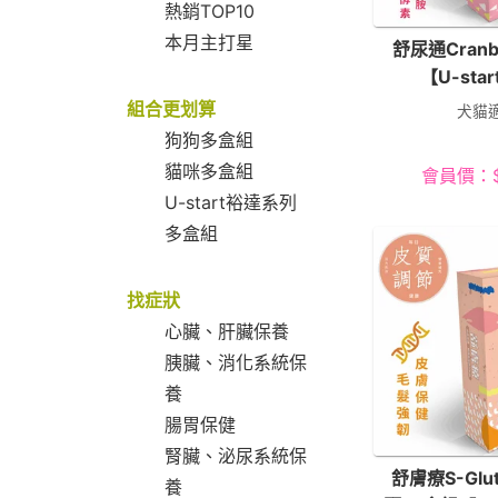
熱銷TOP10
本月主打星
舒尿通Cranb
【U-sta
組合更划算
犬貓
狗狗多盒組
貓咪多盒組
會員價：
U-start裕達系列
多盒組
找症狀
心臟、肝臟保養
胰臟、消化系統保
養
腸胃保健
腎臟、泌尿系統保
舒膚療S-Glut
養