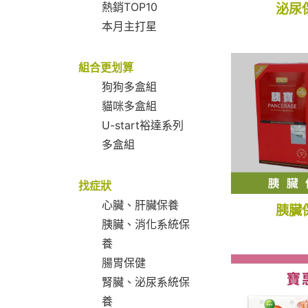
熱銷TOP10
泌尿
本月主打星
組合更划算
狗狗多盒組
貓咪多盒組
U-start裕達系列
多盒組
找症狀
心臟、肝臟保養
胰臟
胰臟、消化系統保
養
腸胃保健
腎臟、泌尿系統保
養