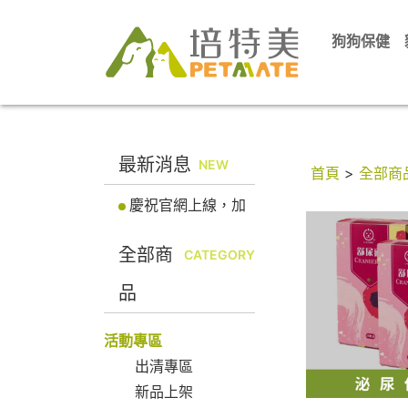
狗狗保健
最新消息
NEW
首頁
>
全部商
慶祝官網上線，加
入會員立即送100元
全部商
折價券! 馬上註冊會
CATEGORY
員
品
活動專區
出清專區
新品上架