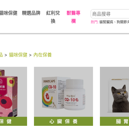
貓咪保健
精選品牌
紅利兌
獸醫專
換
欄
熱門:
貓腎臟病
、
狗關節
品
>
貓咪保健
>
內在保養