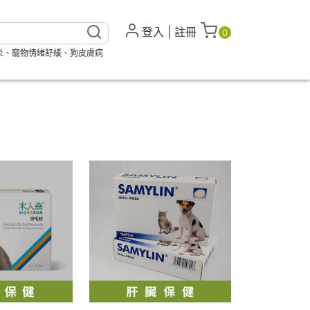
登入
|
註冊
0
炎
、
寵物情緒舒緩
、
狗皮膚病