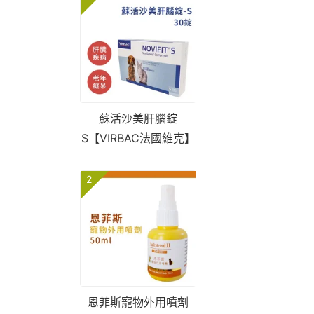
蘇活沙美肝腦錠
S【VIRBAC法國維克】
2
恩菲斯寵物外用噴劑