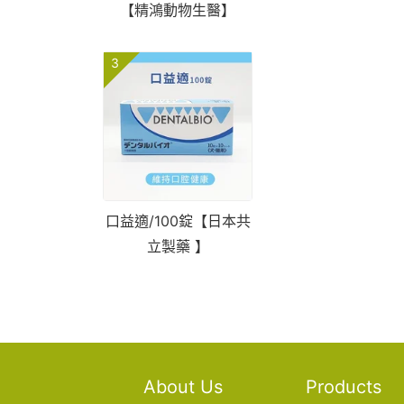
【精鴻動物生醫】
3
口益適/100錠【日本共
立製藥 】
About Us
Products