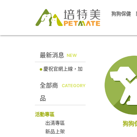
狗狗保健
最新消息
NEW
慶祝官網上線，加
入會員立即送100元
全部商
折價券! 馬上註冊會
CATEGORY
員
品
活動專區
出清專區
狗狗
新品上架