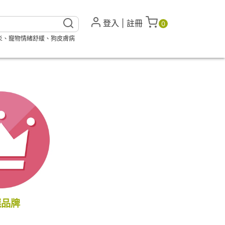
登入
|
註冊
0
炎
、
寵物情緒舒緩
、
狗皮膚病
選品牌