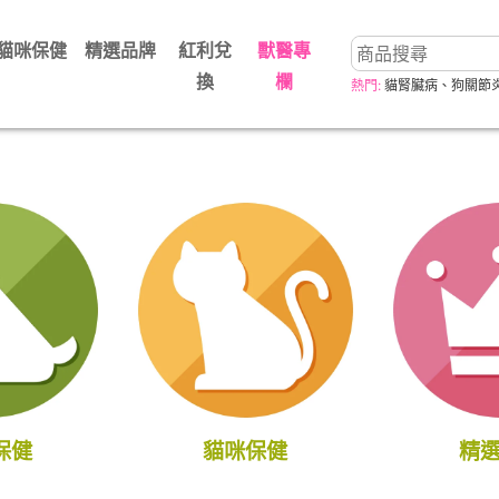
貓咪保健
精選品牌
紅利兌
獸醫專
換
欄
熱門:
貓腎臟病
、
狗關節
保健
貓咪保健
精