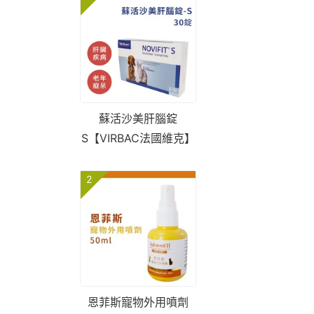
蘇活沙美肝腦錠
S【VIRBAC法國維克】
2
恩菲斯寵物外用噴劑