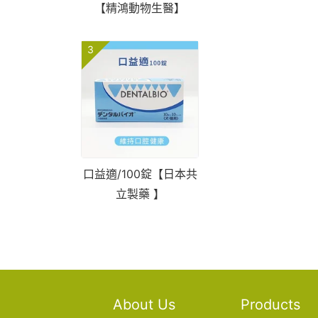
【精鴻動物生醫】
3
口益適/100錠【日本共
立製藥 】
About Us
Products