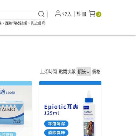
登入
|
註冊
0
炎
、
寵物情緒舒緩
、
狗皮膚病
上架時間
點閱次數
預設↓
價格