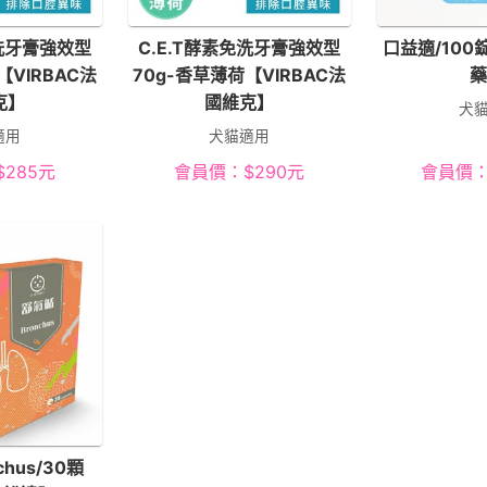
免洗牙膏強效型
C.E.T酵素免洗牙膏強效型
口益適/10
【VIRBAC法
70g-香草薄荷【VIRBAC法
藥
克】
國維克】
犬
適用
犬貓適用
$
285
元
會員價：
$
290
元
會員價
chus/30顆