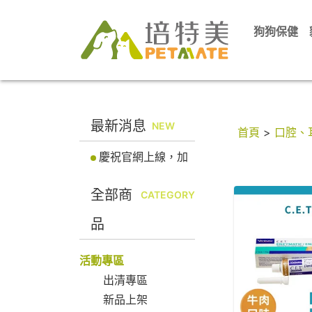
狗狗保健
最新消息
NEW
首頁
>
口腔、
慶祝官網上線，加
入會員立即送100元
全部商
折價券! 馬上註冊會
CATEGORY
員
品
活動專區
出清專區
新品上架