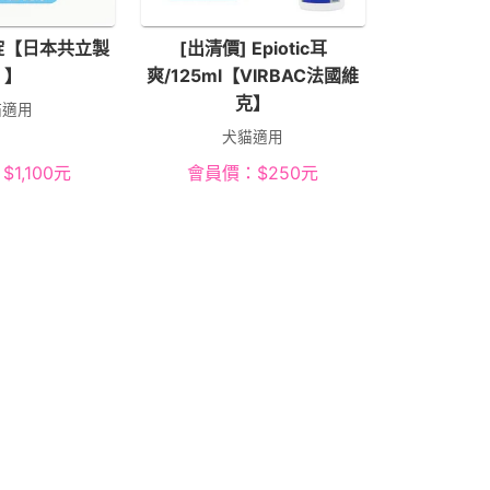
0錠【日本共立製
[出清價] Epiotic耳
 】
爽/125ml【VIRBAC法國維
克】
貓適用
犬貓適用
：
$
1,100
元
會員價：
$
250
元