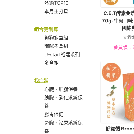
熱銷TOP10
本月主打星
C.E.T酵素
70g-牛肉口味
國維
組合更划算
狗狗多盒組
犬貓
貓咪多盒組
會員價：
U-start裕達系列
多盒組
找症狀
心臟、肝臟保養
胰臟、消化系統保
養
腸胃保健
腎臟、泌尿系統保
舒氣循 Bron
養