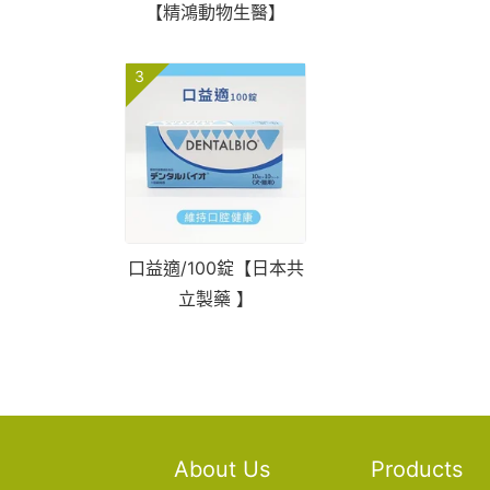
【精鴻動物生醫】
3
口益適/100錠【日本共
立製藥 】
About Us
Products