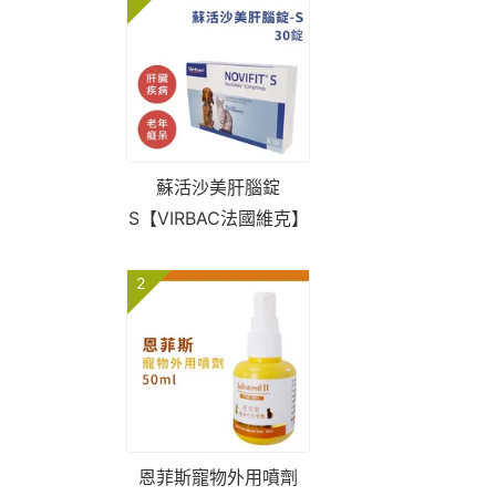
蘇活沙美肝腦錠
S【VIRBAC法國維克】
2
恩菲斯寵物外用噴劑