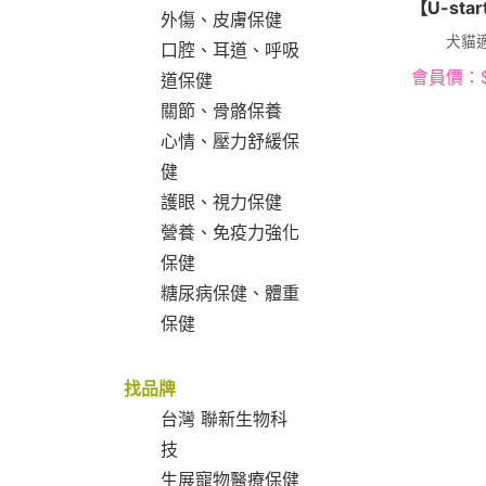
【U-sta
外傷、皮膚保健
犬貓
口腔、耳道、呼吸
會員價：
道保健
關節、骨骼保養
心情、壓力舒緩保
健
護眼、視力保健
營養、免疫力強化
保健
糖尿病保健、體重
保健
找品牌
台灣 聯新生物科
技
生展寵物醫療保健