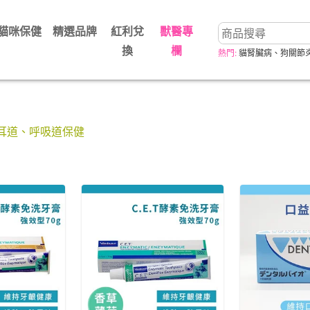
貓咪保健
精選品牌
紅利兌
獸醫專
換
欄
熱門:
貓腎臟病
、
狗關節
耳道、呼吸道保健