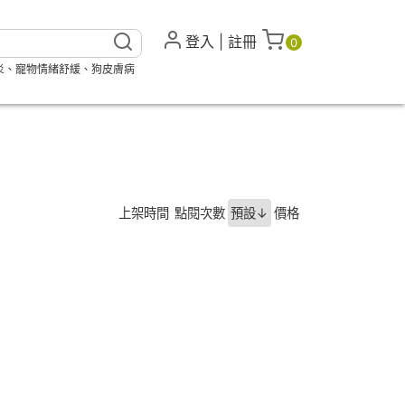
登入
|
註冊
0
炎
、
寵物情緒舒緩
、
狗皮膚病
上架時間
點閱次數
預設↓
價格