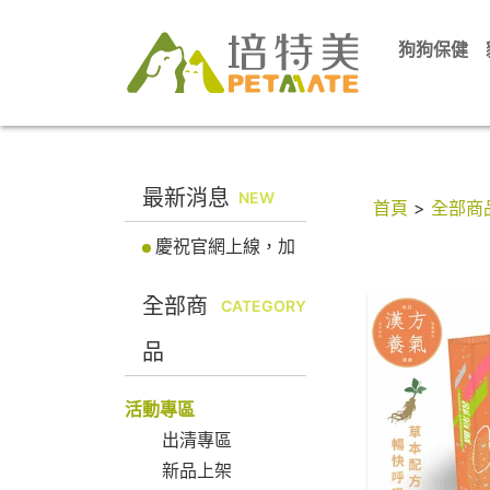
狗狗保健
最新消息
NEW
首頁
>
全部商
慶祝官網上線，加
入會員立即送100元
全部商
折價券! 馬上註冊會
CATEGORY
員
品
活動專區
出清專區
新品上架