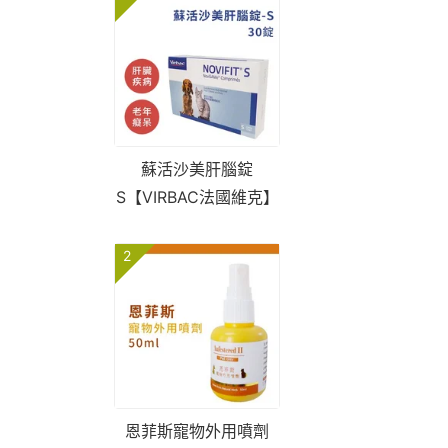
蘇活沙美肝腦錠
S【VIRBAC法國維克】
2
恩菲斯寵物外用噴劑