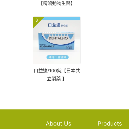
【精鴻動物生醫】
3
口益適/100錠【日本共
立製藥 】
About Us
Products