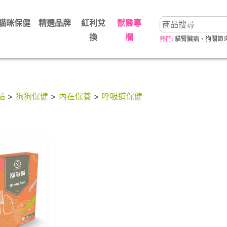
貓咪保健
精選品牌
紅利兌
獸醫專
換
欄
熱門:
貓腎臟病
、
狗關節
品
>
狗狗保健
>
內在保養
>
呼吸道保健