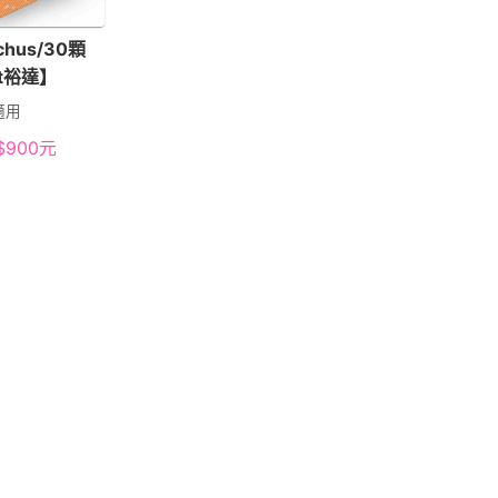
chus/30顆
rt裕達】
適用
$
900
元